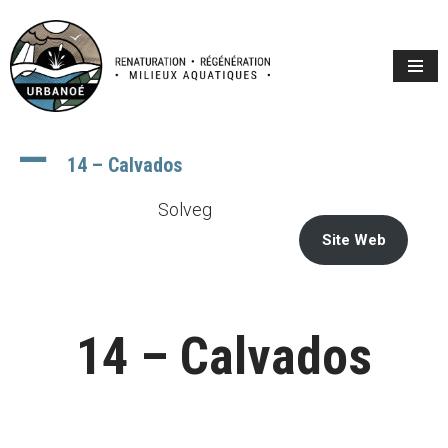
Aller
au
contenu
A
14 – Calvados
Solveg
Site Web
14 – Calvados