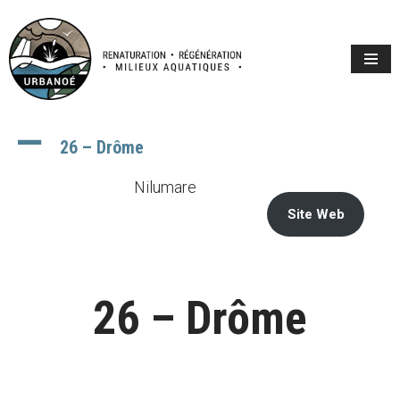
Aller
au
contenu
A
26 – Drôme
Nilumare
Site Web
26 – Drôme